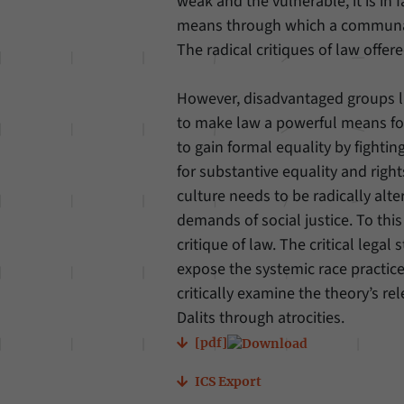
weak and the vulnerable, it is in 
means through which a communal
The radical critiques of law offer
However, disadvantaged groups li
to make law a powerful means for
to gain formal equality by fighti
for substantive equality and right
culture needs to be radically alt
demands of social justice. To thi
critique of law. The critical lega
expose the systemic race practice
critically examine the theory’s re
Dalits through atrocities.
[pdf]
ICS Export