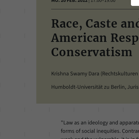
MO. 20 FEB. 2012
|
17:00–19:00
Race, Caste an
American Resp
Conservatism
Krishna Swamy Dara (Rechtskulturen 
Humboldt-Universität zu Berlin, Juris
"Law as an ideology and apparatu
forms of social inequities. Contrar