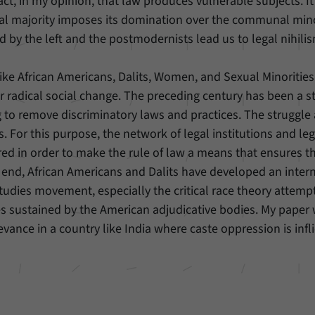
fact, in my opinion, that law produces vulnerable subjects. It 
Name
_pk_ref
 majority imposes its domination over the communal minor
ed by the left and the postmodernists lead us to legal nihilis
Anbieter
Matomo
Laufzeit
6 Monate
ke African Americans, Dalits, Women, and Sexual Minorities
 radical social change. The preceding century has been a s
Mit diesem Cookie können wir speichern, von
ng to remove discriminatory laws and practices. The struggle
welcher Internetseite oder Suchmaschine Besucher
Zweck
s. For this purpose, the network of legal institutions and leg
durch eine Verlinkung auf unsere Internetseite
weitergeleitet wurden.
ered in order to make the rule of law a means that ensures t
s end, African Americans and Dalits have developed an inter
l studies movement, especially the critical race theory attemp
Name
_pk_ses
s sustained by the American adjudicative bodies. My paper 
Anbieter
Matomo
levance in a country like India where caste oppression is infl
Laufzeit
30 Minuten
Mit diesem Cookie können wir für kurze Zeit Daten
Zweck
über den aktuellen Aufenthalt von Besuchern auf