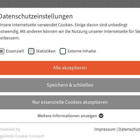
Datenschutzeinstellungen
Unsere Internetseite verwendet Cookies. Einige davon sind unbedingt
notwendig. Mit anderen können wir die Nutzung unserer Internetseite für Si
verbessern.
Essenziell
Statistiken
Externe Inhalte
Alle akzeptieren
tungsarchiv
Publikationen
Aktuelles
Speichern & schließen
Nur essenzielle Cookies akzeptieren
Weitere Informationen anzeigen
Essenziell
Essenzielle Cookies werden für grundlegende Funktionen der Webseite
Powered by
Impressum
|
Datenschut
benötigt. Dadurch ist gewährleistet, dass die Webseite einwandfrei
sgalinski Cookie Consent