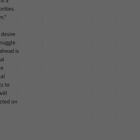
is a
ities.
m."
 desire
truggle
 ahead is
al
he
nal
ts to
will
icted on