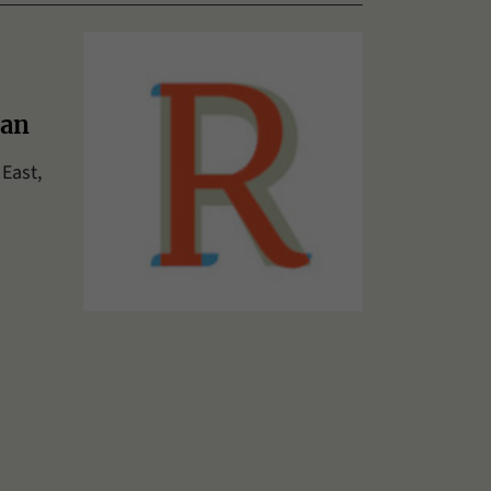
tan
East,