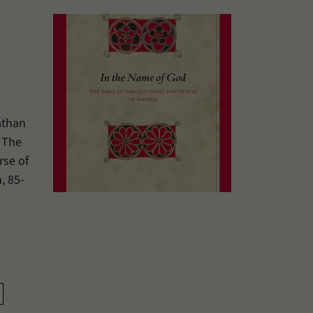
athan
: The
rse of
, 85-