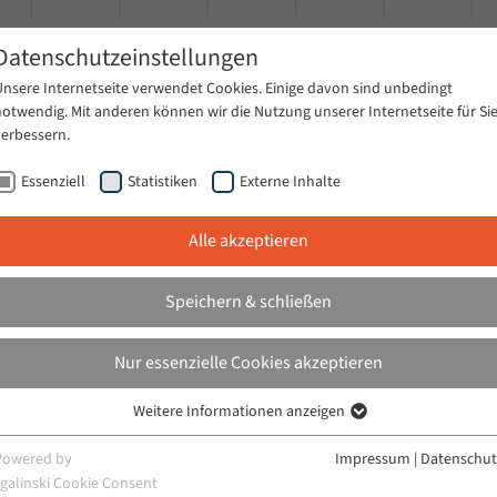
Datenschutzeinstellungen
Unsere Internetseite verwendet Cookies. Einige davon sind unbedingt
notwendig. Mit anderen können wir die Nutzung unserer Internetseite für Si
verbessern.
Essenziell
Statistiken
Externe Inhalte
Alle akzeptieren
tungsarchiv
Publikationen
Aktuelles
Speichern & schließen
Nur essenzielle Cookies akzeptieren
Weitere Informationen anzeigen
Essenziell
rogramm am Forum
Essenzielle Cookies werden für grundlegende Funktionen der Webseite
Powered by
Impressum
|
Datenschut
s 2014 als ein Projekt des
benötigt. Dadurch ist gewährleistet, dass die Webseite einwandfrei
sgalinski Cookie Consent