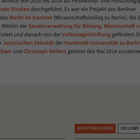
N WURDE
von 2010 bis 2014 als Fellowship- und Forschun
Name
_pk_ref
nale Studien
durchgeführt. Es war ein Projekt des Berliner
ndes
Recht im Kontext
(Wissenschaftskolleg zu Berlin). Bis
Anbieter
Matomo
Mitteln der
Senatsverwaltung für Bildung, Wissenschaft 
Laufzeit
6 Monate
nziert und danach von der
VolkswagenStiftung
gefördert. 
er
Juristischen Fakultät
der
Humboldt-Universität zu Berli
Mit diesem Cookie können wir speichern, von
 Baer
und
Christoph Möllers
geleitet (bis Mai 2014 zusamm
welcher Internetseite oder Suchmaschine Besucher
Zweck
durch eine Verlinkung auf unsere Internetseite
weitergeleitet wurden.
Name
_pk_ses
Anbieter
Matomo
Laufzeit
30 Minuten
Mit diesem Cookie können wir für kurze Zeit Daten
RECHTSKULTUREN
FELLOWS
Zweck
über den aktuellen Aufenthalt von Besuchern auf