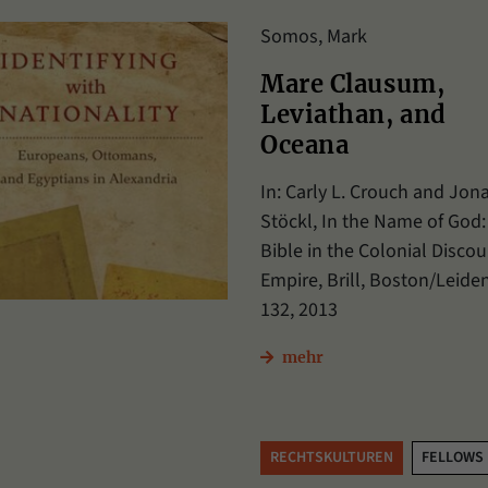
unserer Internetseite speichern.
Somos, Mark
Mare Clausum,
Leviathan, and
Oceana
In: Carly L. Crouch and Jon
Stöckl, In the Name of God
Bible in the Colonial Discou
Empire, Brill, Boston/Leiden
132, 2013
mehr
RECHTSKULTUREN
FELLOWS