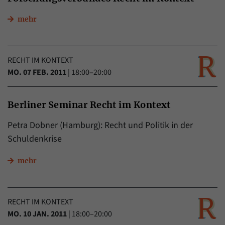
Name
_pk_ref
mehr
Anbieter
Matomo
RECHT IM KONTEXT
Laufzeit
6 Monate
MO. 07 FEB. 2011
|
18:00–20:00
Mit diesem Cookie können wir speichern, von
welcher Internetseite oder Suchmaschine
Zweck
Berliner Seminar Recht im Kontext
Besucher durch eine Verlinkung auf unsere
Internetseite weitergeleitet wurden.
Petra Dobner (Hamburg): Recht und Politik in der
Schuldenkrise
Name
_pk_ses
mehr
Anbieter
Matomo
Laufzeit
30 Minuten
RECHT IM KONTEXT
MO. 10 JAN. 2011
|
18:00–20:00
Mit diesem Cookie können wir für kurze Zeit