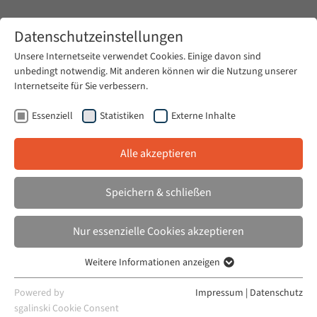
Zum Hauptinhalt springen
Datenschutzeinstellungen
Unsere Internetseite verwendet Cookies. Einige davon sind
unbedingt notwendig. Mit anderen können wir die Nutzung unserer
Zum Hauptinhalt springen
Internetseite für Sie verbessern.
Rechtskulturen
Veranstaltungsarchiv
Veranstaltungen
Essenziell
Statistiken
Externe Inhalte
Veranstaltungen
Alle akzeptieren
Speichern & schließen
Nur essenzielle Cookies akzeptieren
Veranstaltungstyp
Weitere Informationen anzeigen
Essenziell
Zeitraum:
Aktuelle Veranstaltungen
Essenzielle Cookies werden für grundlegende Funktionen der
Powered by
Impressum
|
Datenschutz
Vergangene Veranstaltungen
Webseite benötigt. Dadurch ist gewährleistet, dass die Webseite
sgalinski Cookie Consent